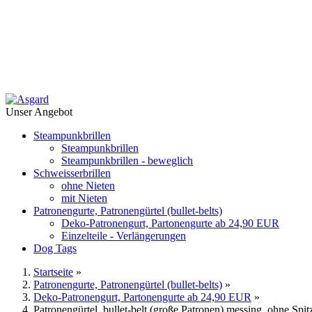
Unser Angebot
Steampunkbrillen
Steampunkbrillen
Steampunkbrillen - beweglich
Schweisserbrillen
ohne Nieten
mit Nieten
Patronengurte, Patronengürtel (bullet-belts)
Deko-Patronengurt, Partonengurte ab 24,90 EUR
Einzelteile - Verlängerungen
Dog Tags
Startseite
»
Patronengurte, Patronengürtel (bullet-belts)
»
Deko-Patronengurt, Partonengurte ab 24,90 EUR
»
Patronengürtel, bullet-belt (große Patronen) messing, ohne Spitz